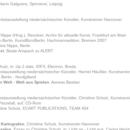
Hilario Galguera, Spinnerei, Leipzig
rbstausstellung niedersächsischer Künstler, Kunstverein Hannover
e Nippe (Hrsg.), Revolver, Archiv für aktuelle Kunst, Frankfurt am Main
is-Berlin, KunstBüroBerlin, Hachmannedition, Bremen 2007
tine Nippe, Berlin
st
, Beate Anspach zu ALERT
chulz, in: Up 2 date, IDFX, Electron, Breda
bstausstellung niedersächsischer Künstler, Harriet Häußler, Kunstvere
, Berlin - Nordjylland
er Welt - Welt aus Spielen
, Aeneas Bastian
bstausstellung niedersächsischer Künstler, Christine Schulz, Kunstver
Parzefall, auf: CD-Rom
istine Schulz, ECART PUBLICATIONS, TEAM 404
 Kartografen
, Christine Schulz, Kunstverein Hannover
lsalon
, Essay zu Christine Schulz, in: Licht an - Licht aus, Carina He