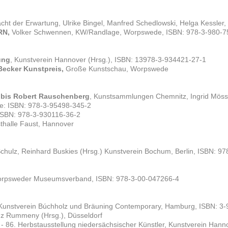
cht der Erwartung, Ulrike Bingel, Manfred Schedlowski, Helga Kessler
RN,
Volker Schwennen, KW/Randlage, Worpswede, ISBN: 978-3-980-7
ung
, Kunstverein Hannover (Hrsg.), ISBN: 13978-3-934421-27-1
ecker Kunstpreis,
Große Kunstschau, Worpswede
 bis Robert Rauschenberg
, Kunstsammlungen Chemnitz, Ingrid Mössin
: ISBN: 978-3-95498-345-2
SBN: 978-3-930116-36-2
sthalle Faust, Hannover
 Schulz, Reinhard Buskies (Hrsg.) Kunstverein Bochum, Berlin, ISBN: 9
orpsweder Museumsverband, ISBN: 978-3-00-047266-4
 Kunstverein Búchholz und Bräuning Contemporary, Hamburg, ISBN: 3
inz Rummeny (Hrsg.), Düsseldorf
- 86. Herbstausstellung niedersächsischer Künstler, Kunstverein Han