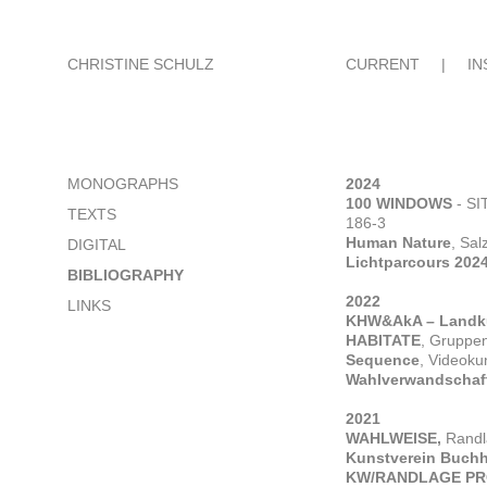
CHRISTINE SCHULZ
CURRENT
|
IN
MONOGRAPHS
2024
100 WINDOWS
- SI
TEXTS
186-3
Human Nature
, Sal
DIGITAL
Lichtparcours 202
BIBLIOGRAPHY
2022
LINKS
KHW&AkA – Landku
HABITATE
, Gruppen
Sequence
, Videoku
Wahlverwandschaf
2021
WAHLWEISE,
Randl
Kunstverein Buchh
KW/RANDLAGE PRO