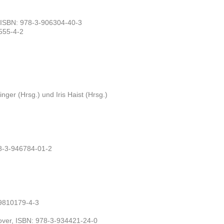
, ISBN: 978-3-906304-40-3
555-4-2
ger (Hrsg.) und Iris Haist (Hrsg.)
78-3-946784-01-2
-9810179-4-3
nover, ISBN: 978-3-934421-24-0