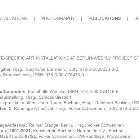
STALLATIONS
|
PHOTOGRAPHY
|
PUBLICATIONS
|
B
TE-SPECIFIC ART INSTALLATIONS AT BERLIN-WEEKLY PROJECT SPACE, 
zgitter, Hrsg.: Stephanie Bormann, ISBN: 978-3-9820223-8-3
4
, Braunschweig, ISBN: 978-3-00-078475-0
ltur anders
, Kunsthalle Weseke, ISBN: 978-3-00-074116-6
ausstellung, Hrsg.: Schloss Biesdorf
nstprojekt im öffentlichen Raum, Bochum, Hrsg.: Reinhard Buskies, I
ten
, 2. Randlage Artfestival, Hrsg.: Volker Schwennen, ISBN: 978-3-9
ageArtfestival/ Raimar Stange, Berlin, Hrsg.: Volker Schwennen
olz_2001-2021
, Kunstverein Buchholz Nordheide e.V., Buchholz
JEKTE 01-07/21
,
Volker Schwennen, KW/Randlage, Worpswede