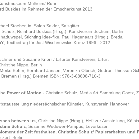
 Kunstmuseum Mülheim/ Ruhr
ard Buskies im Rahmen der Emscherkunst.2013
chael Stoeber, in: Salon Salder, Salzgitter
ne Schulz, Reinhard Buskies (Hrsg.), Kunstverein Bochum, Berlin
chaduwspel, Stichting Idee-fixe, Paul Hagenaars (Hrsg.), Breda
AY
, Textbeitrag für Jost Wischnewskis Kreuz 1996 - 2012
Büchner und Susanne Knorr / Erfurter Kunstverein, Erfurt
Christine Nippe, Berlin
 Meike Behm, Bernhard Jansen, Veronika Olbrich, Gudrun Thiessen Sc
K Bremen (Hrsg.) Bremen ISBN: 978-3-88808-710-3
 The Power of Motion
- Christine Schulz, Media Art Sammlung Goetz, 
rbstausstellung niedersächsischer Künstler, Kunstverein Hannover
asses between us
, Christine Nippe (Hrsg.), Heft zur Ausstellung, Köln
istine Schulz
, Susanne Wedewer-Pampus, Leverkusen
Moment der Zeit festhalten. Christine Schulz‘ Papierarbeiten und 
ckert, Berlin