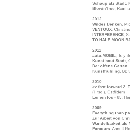
Schauplatz Stadt
,
Blowin‘free
, Reinh
2012
Wildes Denken
, Mi
VENTOUX
, Christi
INTERFERENCE
, S
TO HALF MOON B
2011
auto.MOBIL
, Tely 
Kunst baut Stadt
, 
Der offene Garten
,
Kunstfrühling
, BB
2010
>> fast forward 2,
(Hrsg.), Ostfildern
Leinen los
- 85. He
2009
Everything than p
Zur Arbeit von Chr
Wandelbarkeit als 
Parcours
, Annett Re