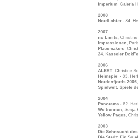
Imperium
, Galeria 
2008
Nordlichter
- 84. He
2007
no Limits
, Christin
Impressionen
, Par
Placemakers
, Chris
24. Kasseler DokFe
2006
ALERT
, Christine S
Heimspiel
- 83. Her
Nordenfjords 2006
Spielwelt, Spiele d
2004
Panorama
- 82. Her
Weltrennen
, Sonja 
Yellow Pages
, Chr
2003
Die Sehnsucht des
Die Stadt: Ein Spie