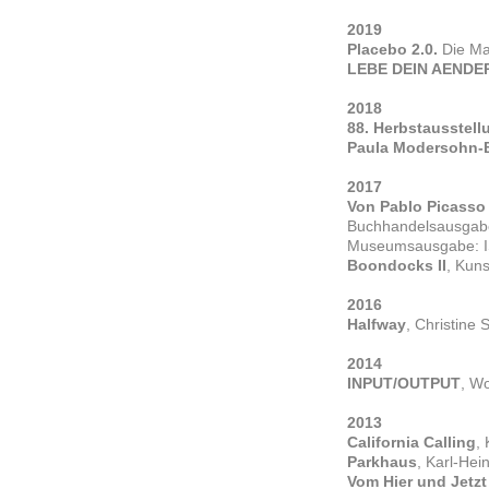
2019
Placebo 2.0.
Die Ma
LEBE DEIN AENDE
2018
88. Herbstausstell
Paula Modersohn-B
2017
Von Pablo Picasso
Buchhandelsausgabe
Museumsausgabe: I
Boondocks II
, Kun
2016
Halfway
, Christine
2014
INPUT/OUTPUT
, W
2013
California Calling
,
Parkhaus
, Karl-He
Vom Hier und Jetzt