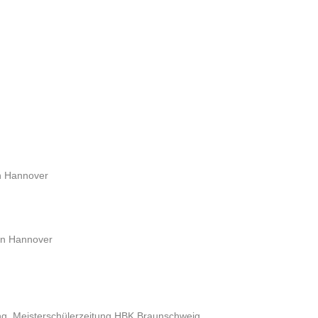
in Hannover
ein Hannover
rring, Meisterschülerzeitung HBK Braunschweig