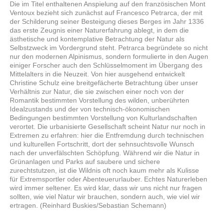
Die im Titel enthaltenen Anspielung auf den französischen Mont
Ventoux bezieht sich zunächst auf Francesco Petrarca, der mit
der Schilderung seiner Besteigung dieses Berges im Jahr 1336
das erste Zeugnis einer Naturerfahrung ablegt, in dem die
ästhetische und kontemplative Betrachtung der Natur als
Selbstzweck im Vordergrund steht. Petrarca begründete so nicht
nur den modernen Alpinismus, sondern formulierte in den Augen
einiger Forscher auch den Schlüsselmoment im Übergang des
Mittelalters in die Neuzeit. Von hier ausgehend entwickelt
Christine Schulz eine breitgefächerte Betrachtung über unser
Verhältnis zur Natur, die sie zwischen einer noch von der
Romantik bestimmten Vorstellung des wilden, unberührten
Idealzustands und der von technisch-ökonomischen
Bedingungen bestimmten Vorstellung von Kulturlandschaften
verortet. Die urbanisierte Gesellschaft scheint Natur nur noch in
Extremen zu erfahren: hier die Entfremdung durch technischen
und kulturellen Fortschritt, dort der sehnsuchtsvolle Wunsch
nach der unverfälschten Schöpfung. Während wir die Natur in
Grünanlagen und Parks auf saubere und sichere
zurechtstutzen, ist die Wildnis oft noch kaum mehr als Kulisse
für Extremsportler oder Abenteuerurlauber. Echtes Naturerleben
wird immer seltener. Es wird klar, dass wir uns nicht nur fragen
sollten, wie viel Natur wir brauchen, sondern auch, wie viel wir
ertragen. (Reinhard Buskies/Sebastian Schemann)