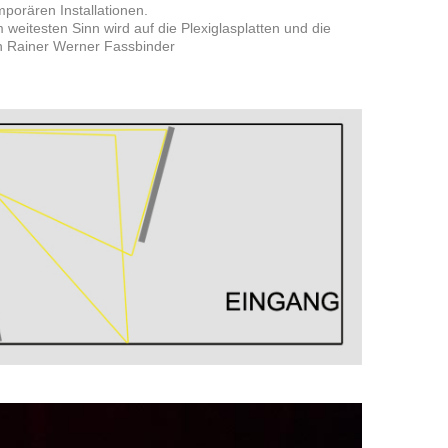
porären Installationen.
 weitesten Sinn wird auf die Plexiglasplatten und die
 Rainer Werner Fassbinder