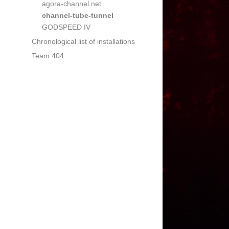
agora-channel.net
channel-tube-tunnel
GODSPEED IV
Chronological list of installations
Team 404