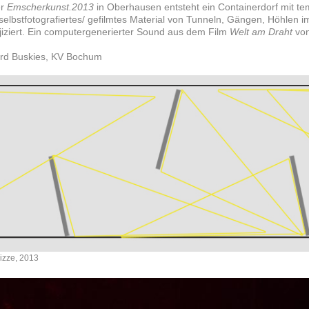
er
Emscherkunst.2013
in Oberhausen entsteht ein Containerdorf mit tem
elbstfotografiertes/ gefilmtes Material von Tunneln, Gängen, Höhlen im
iziert. Ein computergenerierter Sound aus dem Film
Welt am Draht
von
ard Buskies, KV Bochum
izze, 2013