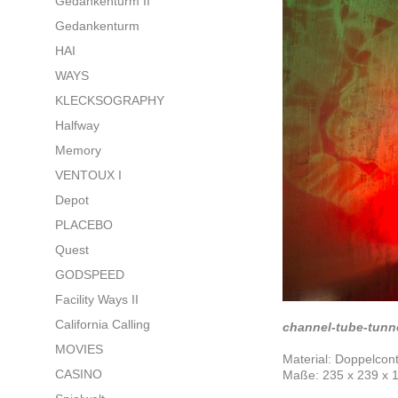
Gedankenturm II
Gedankenturm
HAI
WAYS
KLECKSOGRAPHY
Halfway
Memory
VENTOUX I
Depot
PLACEBO
Quest
GODSPEED
Facility Ways II
California Calling
channel-tube-tunn
MOVIES
Material: Doppelcont
CASINO
Maße: 235 x 239 x 