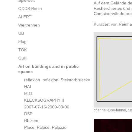
Spielwelt
Auf dem Gelände d
Recherchiertes und s
ODDS Berlin
Containerwände proj
ALERT
Kuratiert von Reinh
Weltrennen
UB
Flug
TOK
Gulli
Art on buildings and in public
spaces
reflexion_reflexion_Steintorbruecke
HAI
M.O.
KLECKSOGRAPHY II
2007-07-16-2009-03-06
channel-tube-tunnel, Sk
DSP
Rhizom
Place, Palace, Palazzo